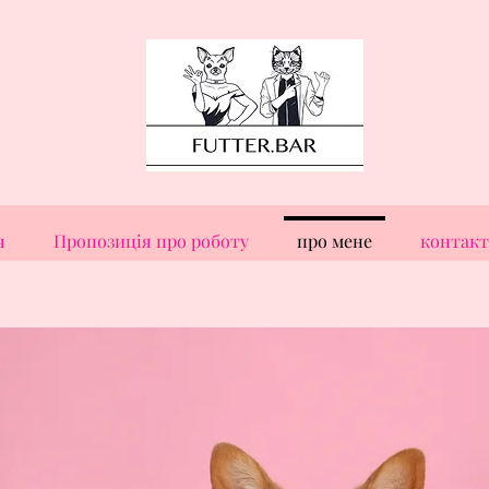
я
Пропозиція про роботу
про мене
контакт