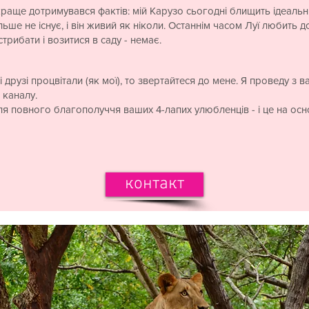
б краще дотримувався фактів: мій Карузо сьогодні блищить ідеал
льше не існує, і він живий як ніколи. Останнім часом Луї любить 
трибати і возитися в саду - немає.
 друзі процвітали (як мої), то звертайтеся до мене. Я проведу з
 каналу.
ля повного благополуччя ваших 4-лапих улюбленців - і це на осно
контакт