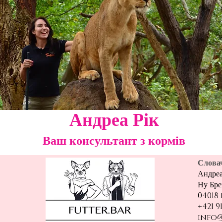
Андреа Рік
Ваш консультант з кормів
Слова
Андреа
Ну Бре
04018 
+421 9
info@