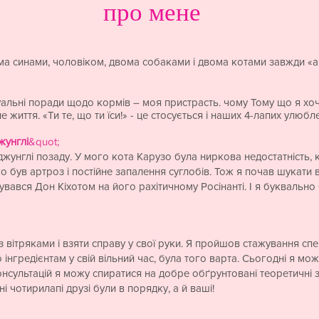
про мене
ома синами, чоловіком, двома собаками і двома котами завжди «
ідуальні поради щодо кормів – моя пристрасть. чому Тому що я х
життя. «Ти те, що ти їси!» - це стосується і наших 4-лапих улюбле
жунглі
&quot;
жунглі позаду. У мого кота Карузо була ниркова недостатність,
о був артроз і постійне запалення суглобів. Тож я почав шукати 
увався Дон Кіхотом на його рахітичному Росінанті. І я буквально
вітряками і взяти справу у свої руки. Я пройшов стажування спец
інгредієнтам у свій вільний час, була того варта. Сьогодні я мо
онсультацій я можу спиратися на добре обґрунтовані теоретичні 
і чотирилапі друзі були в порядку, а й ваші!