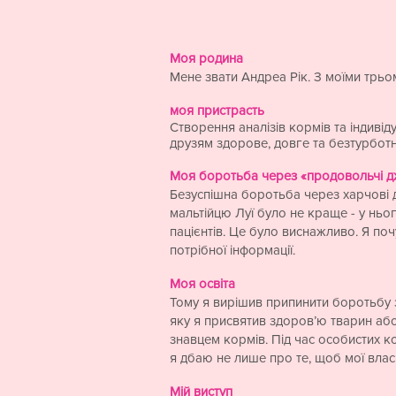
Моя родина
Мене звати Андреа Рік. З моїми трь
моя пристрасть
Створення аналізів кормів та індив
друзям здорове, довге та безтурботне 
Моя боротьба через «продовольчі д
Безуспішна боротьба через харчові д
мальтійцю Луї було не краще - у ньог
пацієнтів. Це було виснажливо. Я поч
потрібної інформації.
Моя освіта
Тому я вирішив припинити боротьбу з 
яку я присвятив здоров’ю тварин або 
знавцем кормів. Під час особистих к
я дбаю не лише про те, щоб мої власн
Мій виступ