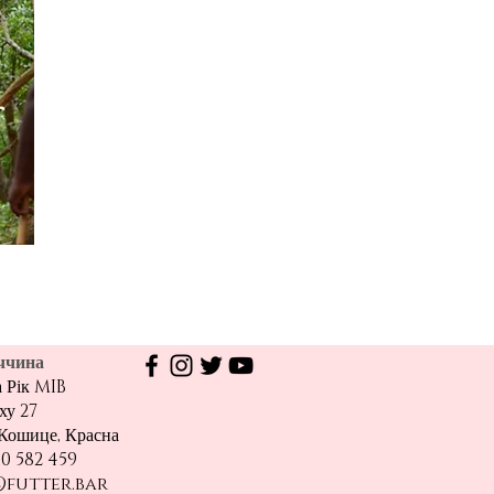
ччина
 Рік MIB
ху 27
Кошице, Красна
10 582 459
futter.bar