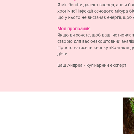
Я міг би піти далеко вперед, але я 
хронічної інфекції сечового міхура бі
що у нього не вистачає енергії, щоб с
Моя пропозиція​
Якщо ви хочете, щоб ваші чотирилапі
створю для вас безкоштовний аналіз
Просто натисніть кнопку «Контакт» д
дієти.
Ваш Андреа - кулінарний експерт