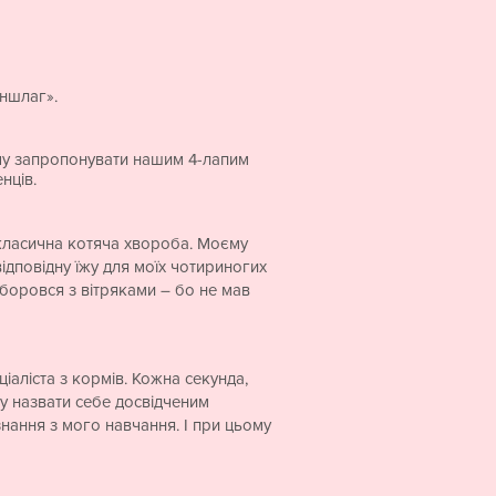
аншлаг».
очу запропонувати нашим 4-лапим
нців.
 класична котяча хвороба. Моєму
відповідну їжу для моїх чотириногих
 боровся з вітряками – бо не мав
іаліста з кормів. Кожна секунда,
жу назвати себе досвідченим
знання з мого навчання. І при цьому