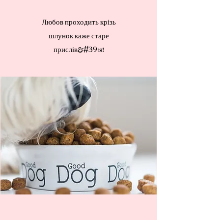
Любов проходить крізь
шлунок каже старе
прислів&#39;я!