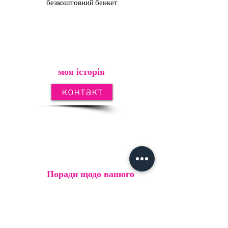
безкоштовний бенкет
моя історія
контакт
Поради щодо вашого
чотирилапого улюбленця
контакт