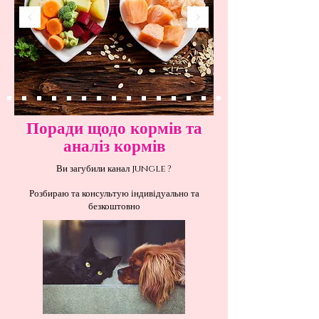
Поради щодо кормів та
аналіз кормів
Ви загубили канал jungle ?
Розбираю та консультую індивідуально та
безкоштовно