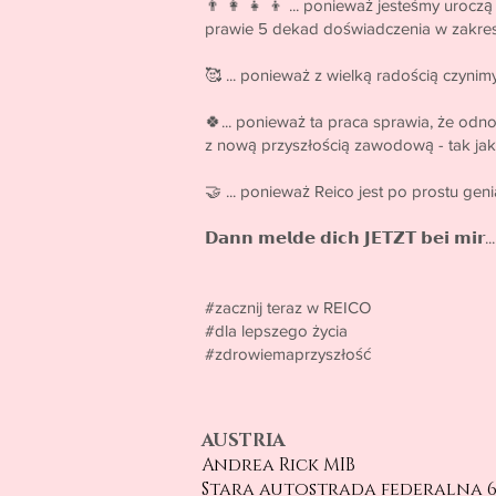
👨 👩 👧 👦 ... ponieważ jesteśmy uroczą
prawie 5 dekad doświadczenia w zakresi
🥰 ... ponieważ z wielką radością czynim
🍀... ponieważ ta praca sprawia, że od
z nową przyszłością zawodową - tak jak
🤝 ... ponieważ Reico jest po prostu gen
𝗗𝗮𝗻𝗻 𝗺𝗲𝗹𝗱𝗲 𝗱𝗶𝗰𝗵 𝗝𝗘𝗧𝗭𝗧 𝗯𝗲
#zacznij teraz w REICO
#dla lepszego życia
#zdrowiemaprzyszłość
AUSTRIA
Andrea Rick MIB
Stara autostrada federalna 6