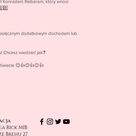
rząt Konradem Reiberem, który wnosi
⃣0️⃣
, miesięcznym dodatkowym dochodem lub
u! Chcesz wiedzieć jak❓
y na świecie 😊👍😊👍😊👍
acja
a Rick MIB
e Brehu 27