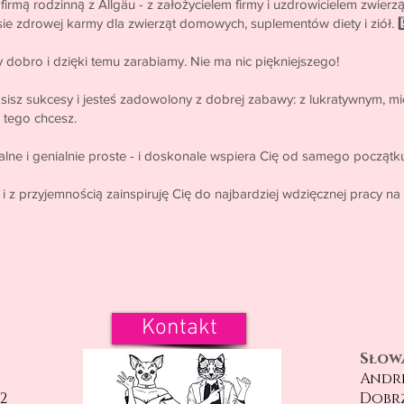
 firmą rodzinną z Allgäu - z założycielem firmy i uzdrowicielem zwie
e zdrowej karmy dla zwierząt domowych, suplementów diety i ziół. 5️
y dobro i dzięki temu zarabiamy. Nie ma nic piękniejszego!
nosisz sukcesy i jesteś zadowolony z dobrej zabawy: z lukratywnym
 tego chcesz.
ialne i genialnie proste - i doskonale wspiera Cię od samego początk
𝗶 𝗺𝗶𝗿... i z przyjemnością zainspiruję Cię do najbardziej wdzięcznej prac
Kontakt
Słow
Andre
2
Dobrz