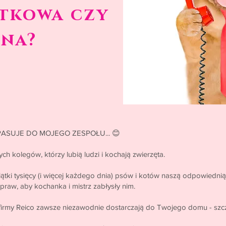
tkowa czy
na?
PASUJE DO MOJEGO ZESPOŁU... 😊
h kolegów, którzy lubią ludzi i kochają zwierzęta.
siątki tysięcy (i więcej każdego dnia) psów i kotów naszą odpowiedni
spraw, aby kochanka i mistrz zabłysły nim.
 firmy Reico zawsze niezawodnie dostarczają do Twojego domu - szcz