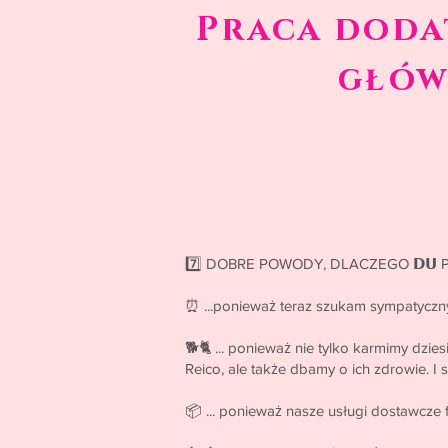
Praca doda
głów
7️⃣ DOBRE POWODY, DLACZEGO 𝗗𝗨 
⏰ ...ponieważ teraz szukam sympatycznyc
🐕🐈 ... ponieważ nie tylko karmimy dzie
Reico, ale także dbamy o ich zdrowie. I 
📦 ... ponieważ nasze usługi dostawcze