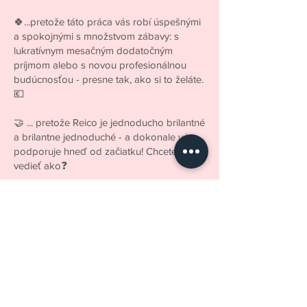
🍀...pretože táto práca vás robí úspešnými
a spokojnými s množstvom zábavy: s
lukratívnym mesačným dodatočným
príjmom alebo s novou profesionálnou
budúcnosťou - presne tak, ako si to želáte.
💶
🤝 ... pretože Reico je jednoducho brilantné
a brilantne jednoduché - a dokonale vás
podporuje hneď od začiatku! Chcete
vedieť ako❓
𝗗𝗮𝗻𝗻 𝗺𝗲𝗹𝗱𝗲 𝗱𝗶𝗰𝗵 𝗝𝗘𝗧𝗭𝗧 𝗯𝗲🏻na svete
budem najšťastnejšia👉👇👇👇👇🏼 za vás
budem👉👇👇👇👇👇👇👇👇👇 za vás👍🏻
#začnite v REICO teraz
#pre lepší život
#zdraviehasbudúcnosť