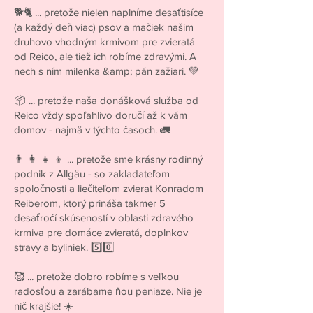
🐕🐈 ... pretože nielen naplníme desaťtisíce
(a každý deň viac) psov a mačiek našim
druhovo vhodným krmivom pre zvieratá
od Reico, ale tiež ich robíme zdravými. A
nech s ním milenka &amp; pán zažiari. 💚
📦 ... pretože naša donášková služba od
Reico vždy spoľahlivo doručí až k vám
domov - najmä v týchto časoch. 🚛
👨 👩 👧 👦 ... pretože sme krásny rodinný
podnik z Allgäu - so zakladateľom
spoločnosti a liečiteľom zvierat Konradom
Reiberom, ktorý prináša takmer 5
desaťročí skúseností v oblasti zdravého
krmiva pre domáce zvieratá, doplnkov
stravy a byliniek. 5️⃣0️⃣
🥰 ... pretože dobro robíme s veľkou
radosťou a zarábame ňou peniaze. Nie je
nič krajšie! ☀️