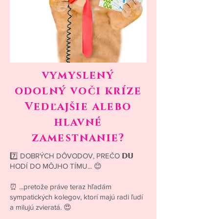
vymyslený
odolný voči kríze
Vedľajšie alebo
hlavné
zamestnanie?
7️⃣ DOBRÝCH DÔVODOV, PREČO 𝗗𝗨
HODÍ DO MÔJHO TÍMU... 😊
⏰ ...pretože práve teraz hľadám
sympatických kolegov, ktorí majú radi ľudí
a milujú zvieratá. 😍