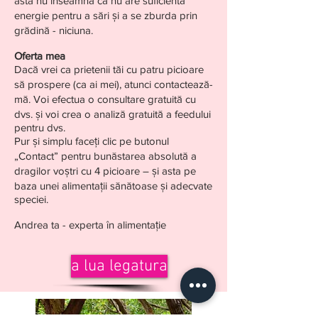
asta nu înseamnă că nu are suficientă
energie pentru a sări și a se zburda prin
grădină - niciuna.
Oferta mea​
Dacă vrei ca prietenii tăi cu patru picioare
să prospere (ca ai mei), atunci contactează-
mă. Voi efectua o consultare gratuită cu
dvs. și voi crea o analiză gratuită a feedului
pentru dvs.
Pur și simplu faceți clic pe butonul
„Contact” pentru bunăstarea absolută a
dragilor voștri cu 4 picioare – și asta pe
baza unei alimentații sănătoase și adecvate
speciei.
Andrea ta - experta în alimentație
a lua legatura