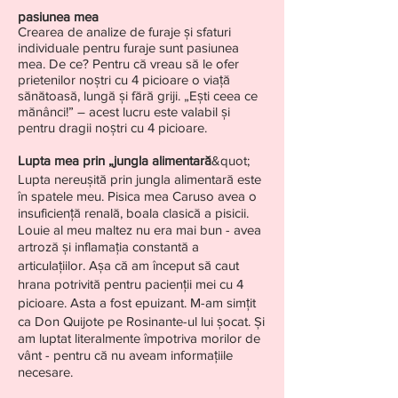
pasiunea mea
Crearea de analize de furaje și sfaturi
individuale pentru furaje sunt pasiunea
mea. De ce? Pentru că vreau să le ofer
prietenilor noștri cu 4 picioare o viață
sănătoasă, lungă și fără griji. „Ești ceea ce
mănânci!” – acest lucru este valabil și
pentru dragii noștri cu 4 picioare.
Lupta mea prin „jungla alimentară
&quot;
Lupta nereușită prin jungla alimentară este
în spatele meu. Pisica mea Caruso avea o
insuficiență renală, boala clasică a pisicii.
Louie al meu maltez nu era mai bun - avea
artroză și inflamația constantă a
articulațiilor. Așa că am început să caut
hrana potrivită pentru pacienții mei cu 4
picioare. Asta a fost epuizant. M-am simțit
ca Don Quijote pe Rosinante-ul lui șocat. Și
am luptat literalmente împotriva morilor de
vânt - pentru că nu aveam informațiile
necesare.