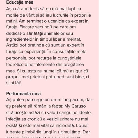
Educația mea
Așa că am decis să nu mă mai lupt cu
morile de vânt și să iau lucrurile în propriile
mâini. Am terminat o ucenicie ca expert în
furaje. Fiecare secundă pe care am
dedicat-o sănătății animalelor sau
ingredientelor în timpul liber a meritat.
Astăzi pot pretinde că sunt un expert în
furaje cu experiență. În consultațiile mele
personale, pot recurge la cunoștințele
teoretice bine întemeiate din pregătirea
mea. Și cu asta nu numai că mă asigur că
propriii mei prieteni patruped sunt bine, ci
și ai tăi!
Performanta mea
Aș putea parcurge un drum lung acum, dar
aș prefera să rămân la fapte: My Caruso
strălucește astăzi cu valori sanguine ideale.
Infecția sa cronică a vezicii urinare nu mai
există și este mai vital ca niciodată. Louie
iubește plimbările lungi în ultimul timp. Dar