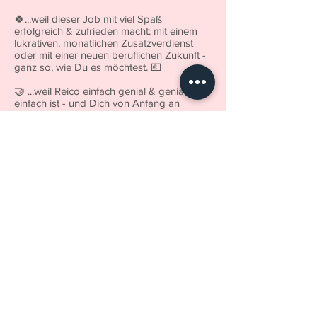
🍀...weil dieser Job mit viel Spaß
erfolgreich & zufrieden macht: mit einem
lukrativen, monatlichen Zusatzverdienst
oder mit einer neuen beruflichen Zukunft -
ganz so, wie Du es möchtest. 💶
🤝 ...weil Reico einfach genial & genial
einfach ist - und Dich von Anfang an
perfekt unterstützt! Du willst wissen wie❓
𝗗𝗮𝗻𝗻 𝗺𝗲𝗹𝗱𝗲 𝗱𝗶𝗰𝗵 𝗝𝗘𝗧𝗭𝗧 𝗯𝗲𝗶 𝗺𝗶𝗿...
und ich werde dich gerne begeistern für
den dankbarsten Job der Welt 😊👍🏼
#jetztbeiREICOstarten
#füreinbesseresleben
#gesundheithatzukunft
Kontakt
AUSTRIA
Andrea Rick MIB
Alte Bundesstrasse 62