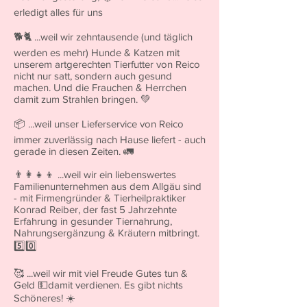
erledigt alles für uns
🐕🐈 ...weil wir zehntausende (und täglich
werden es mehr) Hunde & Katzen mit
unserem artgerechten Tierfutter von Reico
nicht nur satt, sondern auch gesund
machen. Und die Frauchen & Herrchen
damit zum Strahlen bringen. 💚
📦 ...weil unser Lieferservice von Reico
immer zuverlässig nach Hause liefert - auch
gerade in diesen Zeiten. 🚛
👨‍👩‍👧‍👦 ...weil wir ein liebenswertes
Familienunternehmen aus dem Allgäu sind
- mit Firmengründer & Tierheilpraktiker
Konrad Reiber, der fast 5 Jahrzehnte
Erfahrung in gesunder Tiernahrung,
Nahrungsergänzung & Kräutern mitbringt.
5️⃣0️⃣
🥰 ...weil wir mit viel Freude Gutes tun &
Geld 💵damit verdienen. Es gibt nichts
Schöneres! ☀️